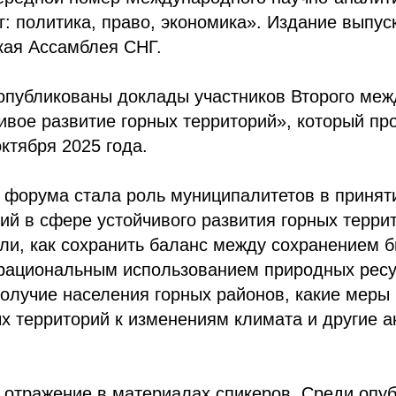
: политика, право, экономика». Издание выпус
ая Ассамблея СНГ.
 опубликованы доклады участников Второго ме
вое развитие горных территорий», который пр
ктября 2025 года.
 форума стала роль муниципалитетов в приняти
й в сфере устойчивого развития горных терри
ли, как сохранить баланс между сохранением б
 рациональным использованием природных ресу
олучие населения горных районов, какие меры
х территорий к изменениям климата и другие 
 отражение в материалах спикеров. Среди опу