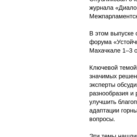
журнала «Диалог
Межпарламентск
В этом выпуске
форума «Устойчи
Махачкале 1–3 о
Ключевой темой
значимых решени
эксперты обсуди
разнообразия и
улучшить благоп
адаптации горны
вопросы.
Эти темы нашли