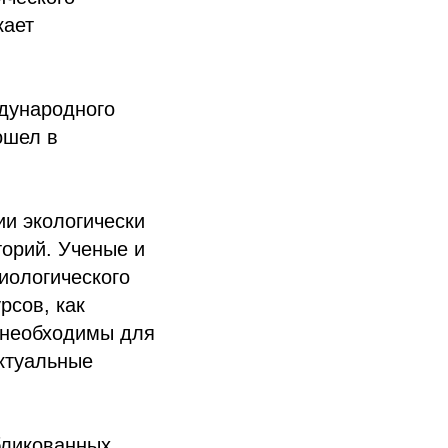
кает
ждународного
ошел в
и экологически
торий. Ученые и
иологического
рсов, как
 необходимы для
актуальные
бликованных